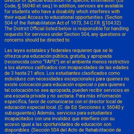
director of special education for specific information. (Ed
Code, § 56040 et seq.) In addition, services are available
for students who have a disability which interferes with
their equal Access to educational opportunities. (Section
504 of the Rehabilitation Act of 1973, 34 C.F.R. §104.32)
The District Official listed below is responsible for handling
requests for services under Section 504, any questions or
concerns should be directed to:
Las leyes estatales y federales requieren que se le
ofrezca una educación pública, gratuita, y apropiada
(reconocida como “FAPE”) en el ambiente menos restrictivo
a los alumnos calificados con incapacidades de las edades
de 3 hasta 21 años. Los estudiantes clasificados como
individuos con necesidades excepcionales para quienes no
existe colocación para educación especial o para quienes
tal colocación no sea apropiada, pueden recibir servicios en
una escuela privada y no sectaria. Para más información
específica, favor de comunicarse con el director local de
educación especial local. (C. de Ed. Secciones s. 56040 y
subsiguientes) Además, servicios para estudiantes
incapacitados con una invalidez que interfiere con su
acceso igual a las oportunidades de educación son
disponibles. (Sección 504 del Acto de Rehabilitación de